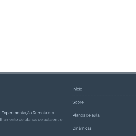
Início
Sobre
de Experimentação Remota
em
Planos de aula
ilhamento de planos de aula entre
Dinâmicas