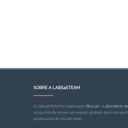
SOBRE A LABS4STEAM
A Labs4STEAM foi criada pelo
RExLab – Laboratório 
2019 a fim de prover um espaço gratuito para compart
professores do mundo todo.