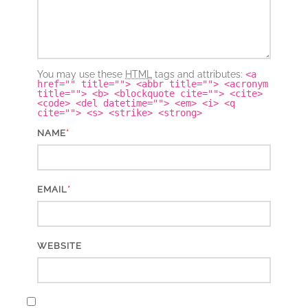
You may use these
HTML
tags and attributes:
<a
href="" title=""> <abbr title=""> <acronym
title=""> <b> <blockquote cite=""> <cite>
<code> <del datetime=""> <em> <i> <q
cite=""> <s> <strike> <strong>
*
NAME
*
EMAIL
WEBSITE