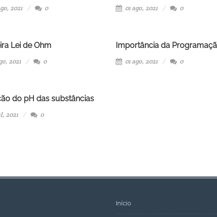
go, 2021
0
01 ago, 2021
0
ira Lei de Ohm
Importância da Programaç
go, 2021
0
01 ago, 2021
0
ão do pH das substâncias
l, 2021
0
Início