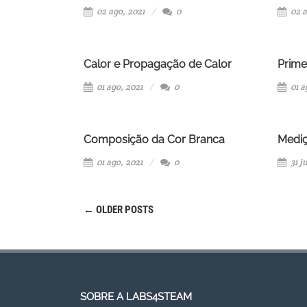
02 ago, 2021
0
02 a
Calor e Propagação de Calor
Prime
01 ago, 2021
0
01 a
Composição da Cor Branca
Mediç
01 ago, 2021
0
31 ju
←
OLDER POSTS
Post
navigation
SOBRE A LABS4STEAM